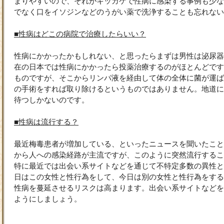
まりやすいので、それがキッカケで性病に感染する事例も少な
でなく口をイソジンなどのうがい薬で洗浄することも忘れない
■性病はどこの病院で治療したらいい？
性病にかかったかもしれない、と思ったらまずは男性は泌尿器
在の日本では性病にかかったら投薬治療するのがほとんどです
ものですが、そこからリンパ液を経由して体の全体に菌が運ば
の手術をすれば取り除けるというものではありません。地道に
待つしかないのです。
■性病は流行する？
最近梅毒患者が増加している、といったニュースを聞いたこと
から人への感染経路が主流ですが、このように突然流行するこ
特に最近では出会い系サイトなどを通じて不特定多数の異性と
日はこの女性と性行為をして、今日は別の女性と性行為をする
性病を蔓延させるリスクは高まります。出会い系サイトなどを
ようにしましょう。