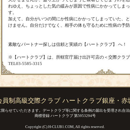
れゆえ、ちょっとした気の緩みが原因で性病にかかってしまっ
す。
加えて、自分がいつの間にか性病にかかってしまっていた、と
けません。自分だけでなく、相手の体も守るために性病の予防
素敵なパートナー探しは信頼と実績の【ハートクラブ】 へ！
※【ハートクラブ】は、所轄官庁届け出許可店の＜交際クラブ
TEL03-5585-3315
会員制高級交際クラブ
ハートクラブ銀座・赤
に限らせていただきます。
デートクラブ等に関する条例の届出を受理され
合法
商標登録 ハートクラブ 第5953294号
Copyright (C) H-CLUB1.COM, All rights reserved.