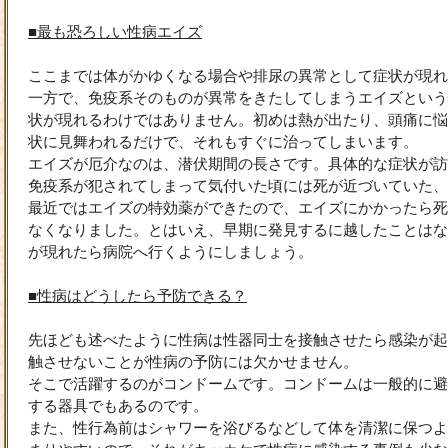
■最も恐ろしい性病エイズ
ここまでは体がかゆくなる場合や排尿の異常として症状が現れ
一方で、免疫系そのものが異常をきたしてしまうエイズという
状が現れるわけではありません。初めは熱が出たり、頭痛に悩
状に見舞われるだけで、それもすぐに治ってしまいます。
エイズが厄介なのは、潜伏期間の長さです。具体的な症状が訪
免疫系が犯されてしまって気付いた頃には死が近づいていた、
最近ではエイズの特効薬ができたので、エイズにかかったら死
なくなりました。とはいえ、早期に発見するに越したことはな
が現れたら病院へ行くようにしましょう。
■性病はどうしたら予防できる？
先ほども述べたように性病は性器同士を接触させたら感染が起
触させないことが性病の予防には欠かせません。
そこで活躍するのがコンドームです。コンドームは一般的に避
する器具でもあるのです。
また、性行為前はシャワーを浴びるなどして体を清潔に保つよ