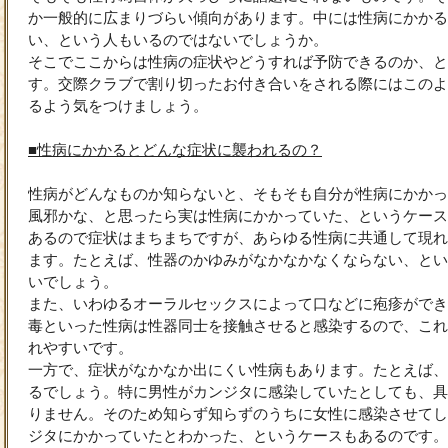
か一般的に広まりづらい傾向があります。中には性病にかかる
い、という人もいるのではないでしょうか。
そこでここからは性病の症状やどうすれば予防できるのか、と
す。交際クラブで割り切ったお付き合いをされる際にはこのよ
るよう気をつけましょう。
■性病にかかるとどんな症状に襲われるの？
性病がどんなものか知らないと、そもそも自分が性病にかかっ
風邪かな、と思ったら実は性病にかかっていた、というケース
あるので症状はまちまちですが、あらゆる性病に共通して現れ
ます。たとえば、性器のかゆみがなかなかなくならない、とい
いでしょう。
また、いわゆるオーラルセックスによって口などに疱疹ができ
毒といった性病は性器同士を接触させると感染するので、これ
れやすいです。
一方で、症状がなかなか出にくい性病もあります。たとえば、
るでしょう。特に男性がカンジタに感染していたとしても、具
りません。そのため知らず知らずのうちに女性に感染させてし
ジタにかかっていたとわかった、というケースもあるのです。