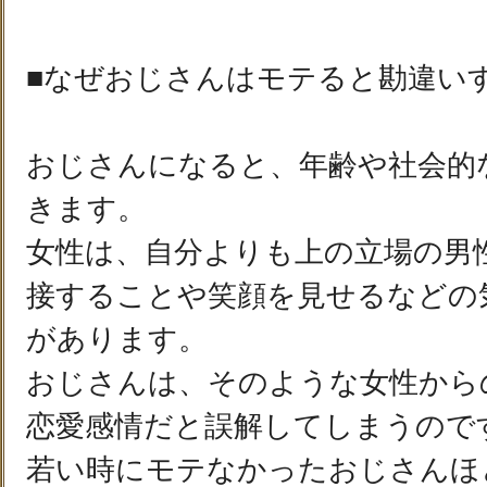
■なぜおじさんはモテると勘違い
おじさんになると、年齢や社会的
きます。
女性は、自分よりも上の立場の男
接することや笑顔を見せるなどの
があります。
おじさんは、そのような女性から
恋愛感情だと誤解してしまうので
若い時にモテなかったおじさんほ