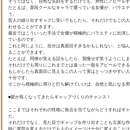
そうではなく、自然な笑顔をするだけでも、男性にアピールす
たとえば、普段クールなキャラで通っている女優が、バラエテ
う。
芸人の繰り出すギャグに笑いでもしたら、それだけでもこの人
わせることができます。
最近ではこういった手法で女優が積極的にバラエティに出演し
ているのです。
これと同じように、自分は真面目すぎるかもしれない、と悩ん
ることができます。
たとえば、同僚が笑える話をしたら、我慢せず笑うようにしま
それだけでも周りにこれまでとは違った一面をアピールできる
もしかしたら真面目に見えるこの人って実はとっつきやすい人
十分です。
そこから積極的に周りと打ち解けていけば、自然と気になる男
■髪が長くなってきたらギャップづくりのチャンス！
ここまではそれぞれの性格に焦点を当てながらどうすればギャ
た。
それだけでなく、見た目でギャップを作り出すことも立派な作
特に髪型を変えるだけでも人のイメージは十分に変えることは