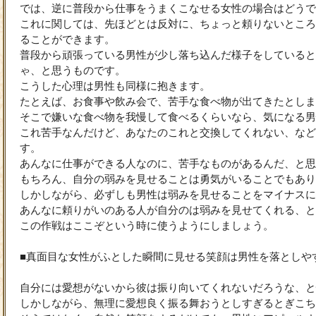
では、逆に普段から仕事をうまくこなせる女性の場合はどうで
これに関しては、先ほどとは反対に、ちょっと頼りないところ
ることができます。
普段から頑張っている男性が少し落ち込んだ様子をしていると
ゃ、と思うものです。
こうした心理は男性も同様に抱きます。
たとえば、お食事や飲み会で、苦手な食べ物が出てきたとしま
そこで嫌いな食べ物を我慢して食べるくらいなら、気になる男
これ苦手なんだけど、あなたのこれと交換してくれない、など
す。
あんなに仕事ができる人なのに、苦手なものがあるんだ、と思
もちろん、自分の弱みを見せることは勇気がいることでもあり
しかしながら、必ずしも男性は弱みを見せることをマイナスに
あんなに頼りがいのある人が自分のは弱みを見せてくれる、と
この作戦はここぞという時に使うようにしましょう。
■真面目な女性がふとした瞬間に見せる笑顔は男性を落としや
自分には愛想がないから彼は振り向いてくれないだろうな、と
しかしながら、無理に愛想良く振る舞おうとしすぎるとぎこち