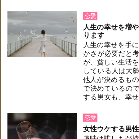
恋愛
人生の幸せを増や
ります
人生の幸せを手に
かさが必要だと
が、貧しい生活
している人は大
他人が決めるも
で決めているの
する男女も、幸せ
恋愛
女性ウケする男
趣味は誰しもが