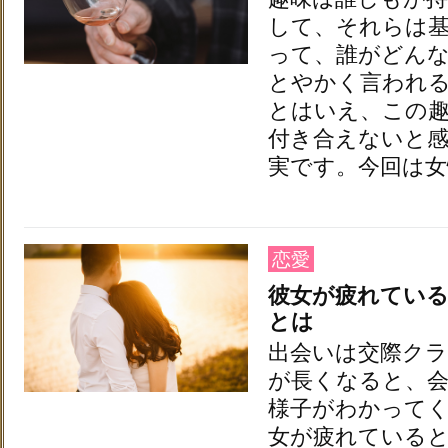
して、それらは
って、誰がどん
とやかく言われ
とはいえ、この
付き合えないと
実です。今回は女
恋愛
彼女が疲れている
とは
出会いは交際ク
が長くなると、
様子がわかって
女が疲れている