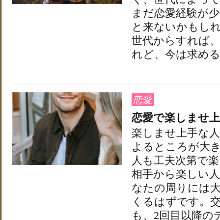
まだ恋愛経験が
と来ないかもし
世代からすれば
れど、今は求め
恋愛
恋愛で楽しませ
楽しませ上手な
よるところが大
人も工夫次第で
相手から楽しい
なたの周りには
くるはずです。
も、2回目以降の