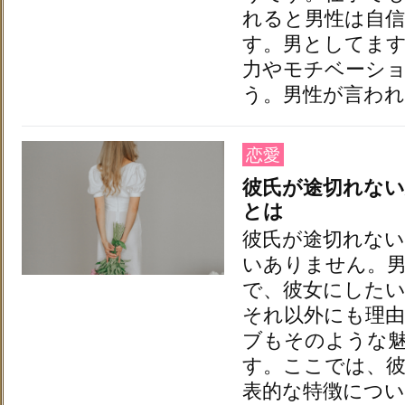
れると男性は自
す。男としてま
力やモチベーシ
う。男性が言われ
恋愛
彼氏が途切れな
とは
彼氏が途切れな
いありません。
で、彼女にした
それ以外にも理
ブもそのような
す。ここでは、
表的な特徴につい