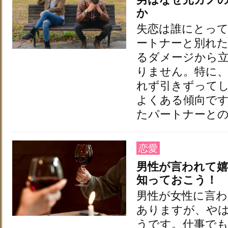
か
失恋は誰にとっ
ートナーと別れ
るダメージから
りません。特に
れず引きずって
よくある傾向で
たパートナーと
恋愛
男性が言われて
知っておこう！
男性が女性に言
ありますが、や
うです。仕事で