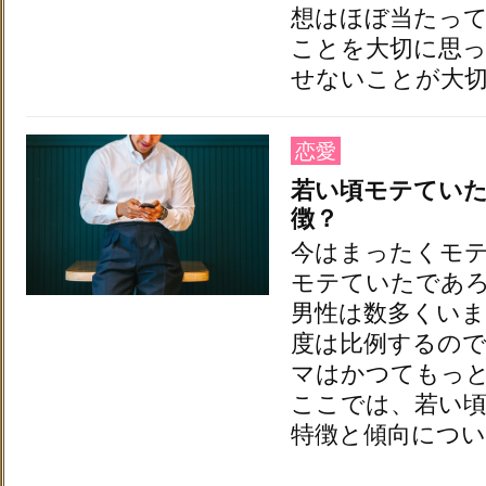
想はほぼ当たっ
ことを大切に思
せないことが大
恋愛
若い頃モテてい
徴？
今はまったくモ
モテていたであ
男性は数多くいま
度は比例するの
マはかつてもっ
ここでは、若い
特徴と傾向につい